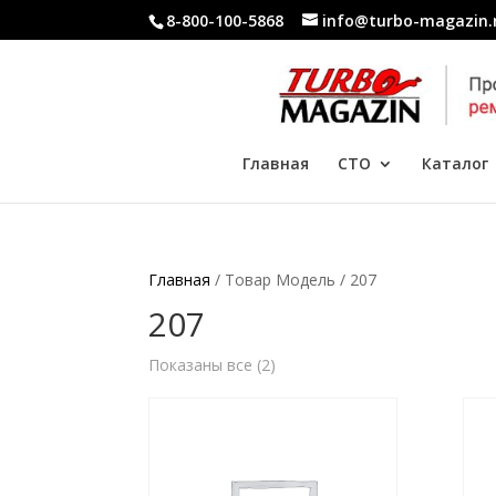
8-800-100-5868
info@turbo-magazin.
Главная
СТО
Каталог
Главная
/ Товар Модель / 207
207
Показаны все (2)