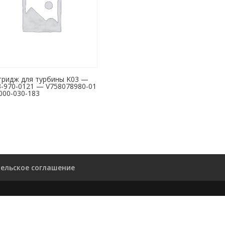
тридж для турбины K03 —
3-970-0121 — V758078980-01
000-030-183
ельское соглашение