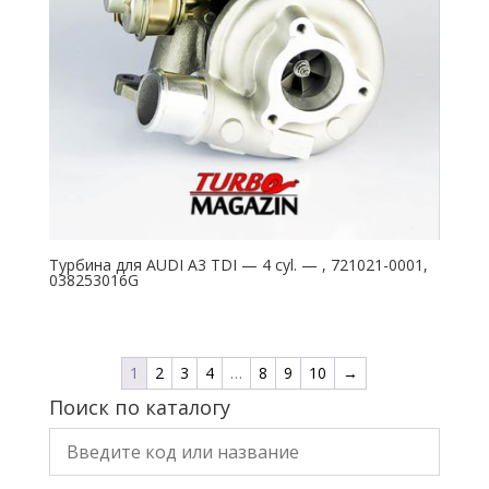
Турбина для AUDI A3 TDI — 4 cyl. — , 721021-0001,
038253016G
1
2
3
4
…
8
9
10
→
Поиск по каталогу