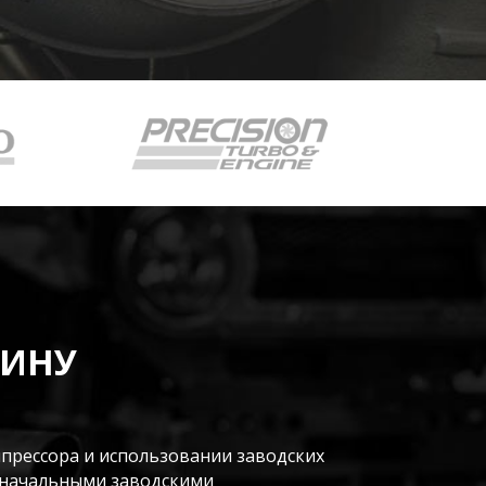
БИНУ
прессора и использовании заводских
оначальными заводскими