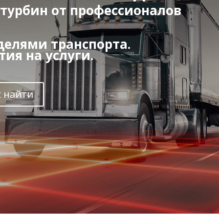
турбин от профессионалов
делями транспорта.
ия на услуги.
с найти