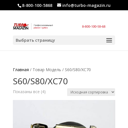
8-800-100-5868
info@turbo-magazin.ru
Выбрать страницу
Главная
/ Товар Модель / S60/S80/XC70
S60/S80/XC70
Показаны все (4)