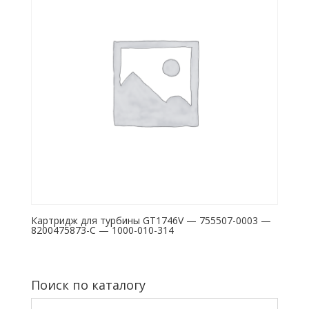
Картридж для турбины GT1746V — 755507-0003 —
8200475873-C — 1000-010-314
Поиск по каталогу