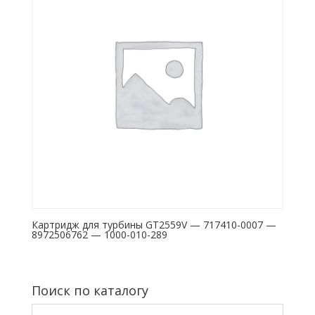
Картридж для турбины GT2559V — 717410-0007 —
8972506762 — 1000-010-289
Поиск по каталогу