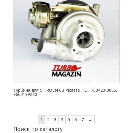
Турбина для CITROEN C3 Picasso HDi, 753420-0005,
9663199280
1
2
3
4
5
6
7
→
Поиск по каталогу