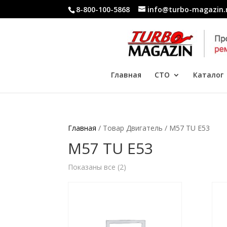
8-800-100-5868
info@turbo-magazin.
Главная
СТО
Каталог
Главная
/ Товар Двигатель / M57 TU E53
M57 TU E53
Показаны все (2)