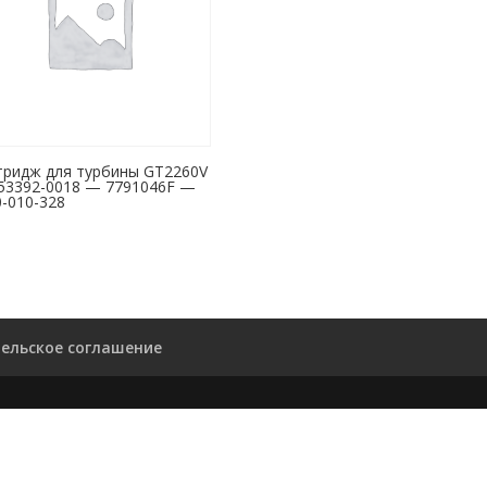
тридж для турбины GT2260V
53392-0018 — 7791046F —
-010-328
ельское соглашение