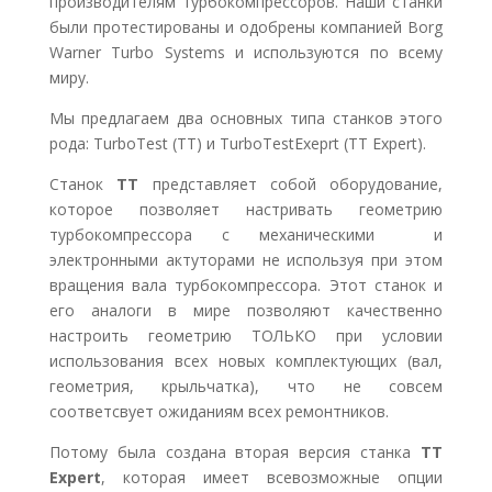
производителям турбокомпрессоров. Наши станки
были протестированы и одобрены компанией Borg
Warner Turbo Systems и используются по всему
миру.
Мы предлагаем два основных типа станков этого
рода: TurboTest (TT) и TurboTestExeprt (TT Expert).
Станок
TT
представляет собой оборудование,
которое позволяет настривать геометрию
турбокомпрессора с механическими и
электронными актуторами не используя при этом
вращения вала турбокомпрессора. Этот станок и
его аналоги в мире позволяют качественно
настроить геометрию ТОЛЬКО при условии
использования всех новых комплектующих (вал,
геометрия, крыльчатка), что не совсем
соответсвует ожиданиям всех ремонтников.
Потому была создана вторая версия станка
TT
Expert
, которая имеет всевозможные опции