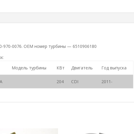
00-970-0076. ОЕМ номер турбины — 6510906180
х:
Модель турбины
КВт
Двигатель
Год выпуска
A
204
CDI
2011-