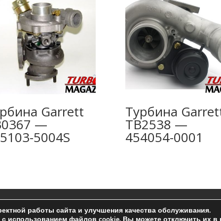
рбина Garrett
Турбина Garret
B0367 —
TB2538 —
5103-5004S
454054-0001
ельское соглашение
ектной работы сайта и улучшения качества обслуживания.
с использованием файлов cookie. Вы можете отключить их в 