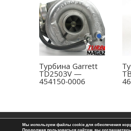
Турбина Garrett
Ту
TD2503V —
T
454150-0006
46
Ремонт турбин
Контакты
Пользоват
Мы используем файлы cookie для обеспечения корр
Продолжая пользоваться сайтом, вы соглашаетесь 