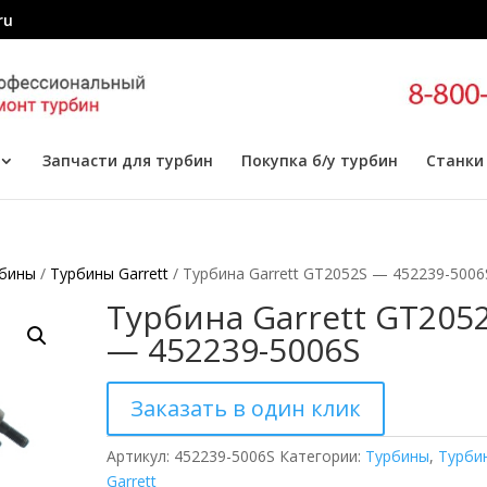
ru
Запчасти для турбин
Покупка б/у турбин
Станки
бины
/
Турбины Garrett
/ Турбина Garrett GT2052S — 452239-5006
Турбина Garrett GT205
— 452239-5006S
Заказать в один клик
Артикул:
452239-5006S
Категории:
Турбины
,
Турби
Garrett