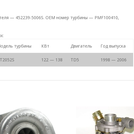
дителя — 452239-5006S. ОЕМ номер турбины — PMF100410,
х:
одель турбины
КВт
Двигатель
Год выпуска
T2052S
122 — 138
TD5
1998 — 2006