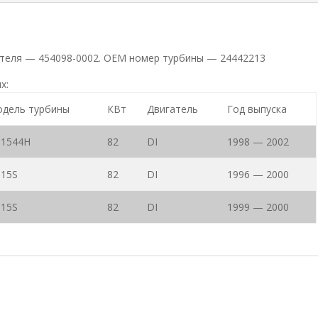
дителя — 454098-0002. ОЕМ номер турбины — 24442213
х:
дель турбины
КВт
Двигатель
Год выпуска
1544H
82
DI
1998 — 2002
15S
82
DI
1996 — 2000
15S
82
DI
1999 — 2000