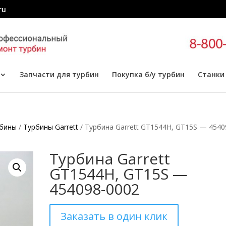
ru
Запчасти для турбин
Покупка б/у турбин
Станки
бины
/
Турбины Garrett
/ Турбина Garrett GT1544H, GT15S — 4540
Турбина Garrett
GT1544H, GT15S —
454098-0002
Заказать в один клик