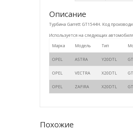
Описание
Турбина Garrett GT1544H. Код произво
Используется на следующих автомобиля
Марка
Модель
Тип
Мо
OPEL
ASTRA
Y20DTL
GT
OPEL
VECTRA
X20DTL
GT
OPEL
ZAFIRA
X20DTL
GT
Похожие