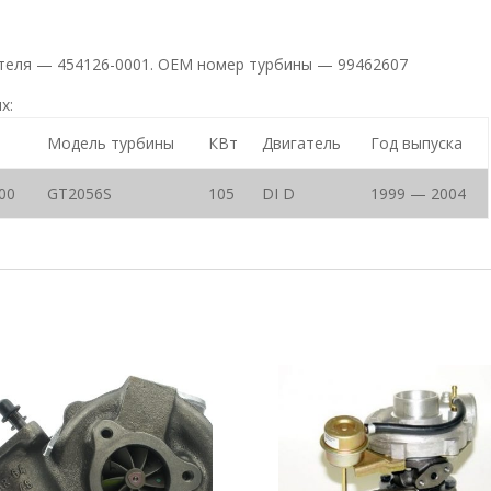
ителя — 454126-0001. ОЕМ номер турбины — 99462607
х:
Модель турбины
КВт
Двигатель
Год выпуска
00
GT2056S
105
DI D
1999 — 2004