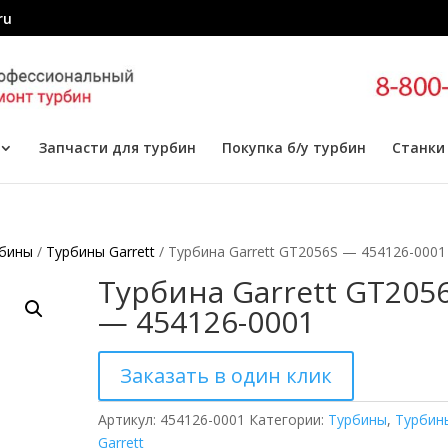
ru
Запчасти для турбин
Покупка б/у турбин
Станки
бины
/
Турбины Garrett
/ Турбина Garrett GT2056S — 454126-0001
Турбина Garrett GT205
— 454126-0001
Заказать в один клик
Артикул:
454126-0001
Категории:
Турбины
,
Турбин
Garrett