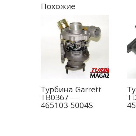
Похожие
Турбина Garrett
Ту
TB0367 —
T
465103-5004S
45