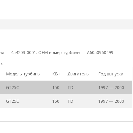
теля — 454203-0001. ОЕМ номер турбины — A6050960499
х:
Модель турбины
КВт
Двигатель
Год выпуска
GT25C
150
TD
1997 — 2000
GT25C
150
TD
1997 — 2000