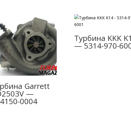
Турбина KKK K
— 5314-970-60
рбина Garrett
D2503V —
4150-0004