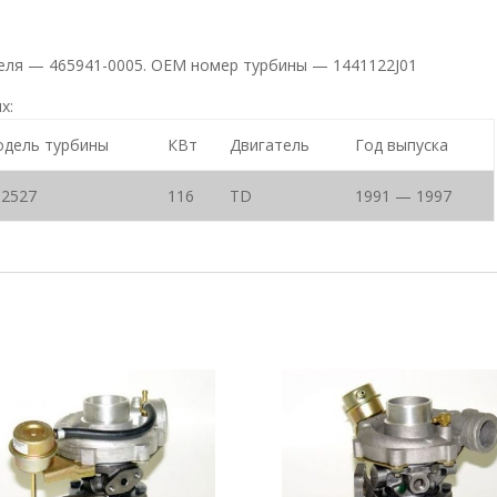
теля — 465941-0005. ОЕМ номер турбины — 1441122J01
х:
дель турбины
КВт
Двигатель
Год выпуска
2527
116
TD
1991 — 1997