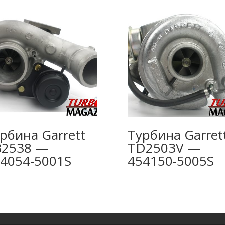
рбина Garrett
Турбина Garret
B2538 —
TD2503V —
4054-5001S
454150-5005S