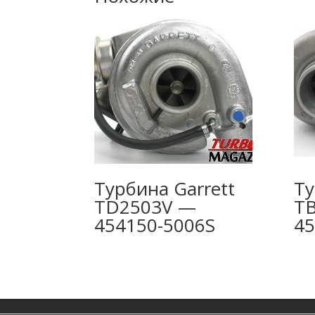
Турбина Garrett
Ту
TD2503V —
T
454150-5006S
45