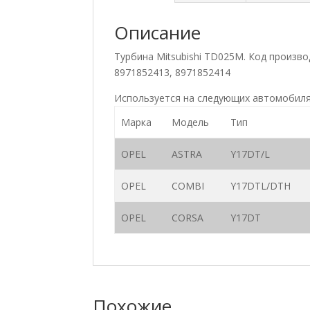
Описание
Турбина Mitsubishi TD025M. Код произв
8971852413, 8971852414
Используется на следующих автомобиля
Марка
Модель
Тип
OPEL
ASTRA
Y17DT/L
OPEL
COMBI
Y17DTL/DTH
OPEL
CORSA
Y17DT
Похожие