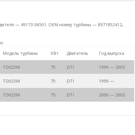
одителя — 49173-06501. ОЕМ номер турбины — 8971852412,
х:
Модель турбины
КВт
Двигатель
Год выпуска
TD025M
75
DTI
1999 — 2003
TD025M
75
DTI
1999 —
TD025M
75
DTI
2000 — 2003