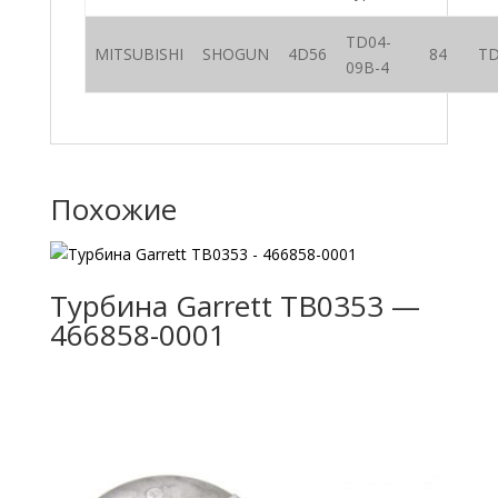
TD04-
MITSUBISHI
SHOGUN
4D56
84
T
09B-4
Похожие
Турбина Garrett TB0353 —
466858-0001