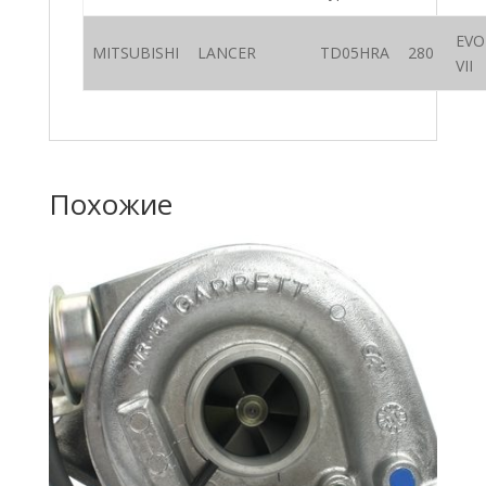
EVO
MITSUBISHI
LANCER
TD05HRA
280
VII
Похожие