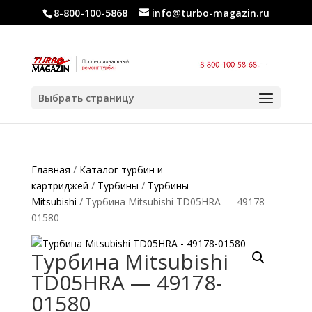
8-800-100-5868
info@turbo-magazin.ru
Выбрать страницу
Главная
/
Каталог турбин и
картриджей
/
Турбины
/
Турбины
Mitsubishi
/ Турбина Mitsubishi TD05HRA — 49178-
01580
Турбина Mitsubishi
TD05HRA — 49178-
01580