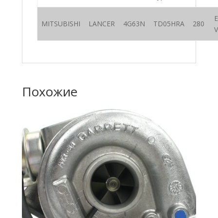
MITSUBISHI
LANCER
4G63N
TD05HRA
280
V
Похожие