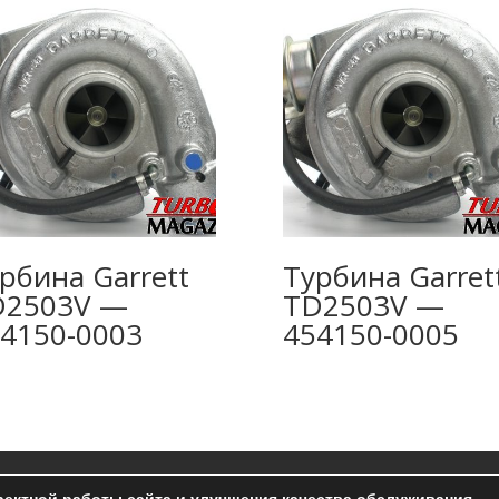
рбина Garrett
Турбина Garret
D2503V —
TD2503V —
4150-0003
454150-0005
ельское соглашение