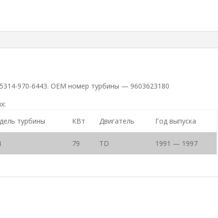
 5314-970-6443. ОЕМ номер турбины — 9603623180
х:
дель турбины
КВт
Двигатель
Год выпуска
4
79
TD
1991 — 1997