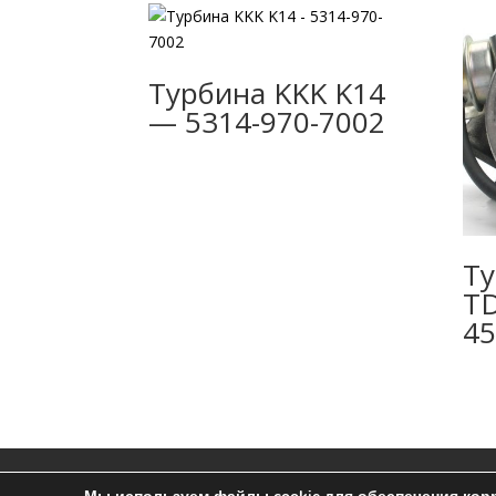
Турбина KKK K14
— 5314-970-7002
Ту
T
45
Ремонт турбин
Контакты
Пользоват