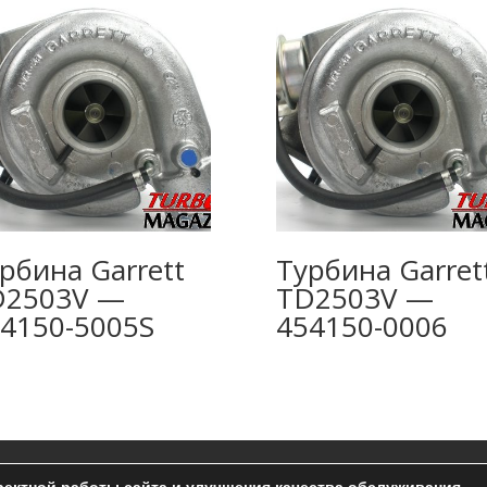
рбина Garrett
Турбина Garret
D2503V —
TD2503V —
4150-5005S
454150-0006
ельское соглашение