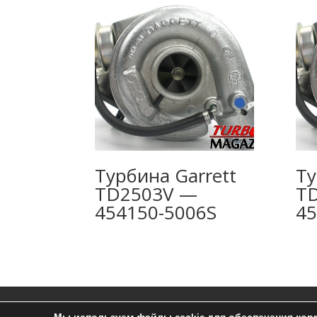
Турбина Garrett
Ту
TD2503V —
T
454150-5006S
45
Ремонт турбин
Контакты
Пользоват