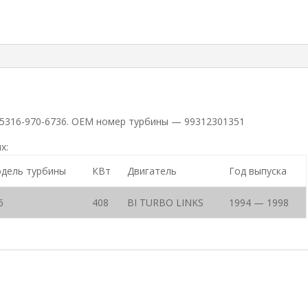
 5316-970-6736. ОЕМ номер турбины — 99312301351
х:
дель турбины
КВт
Двигатель
Год выпуска
6
408
BI TURBO LINKS
1994 — 1998