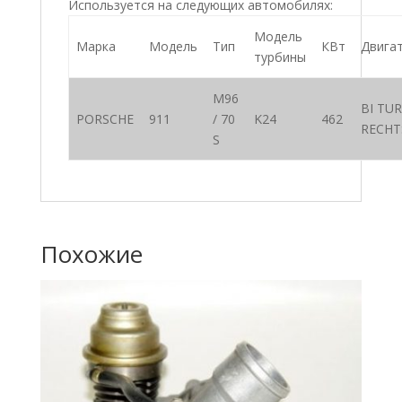
Используется на следующих автомобилях:
Модель
Марка
Модель
Тип
КВт
Двига
турбины
M96
BI TU
PORSCHE
911
/ 70
K24
462
RECHT
S
Похожие