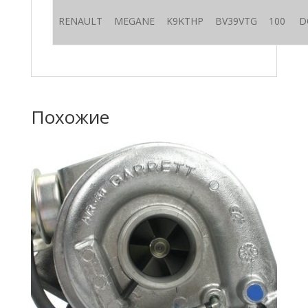
RENAULT
MEGANE
K9KTHP
BV39VTG
100
D
Похожие