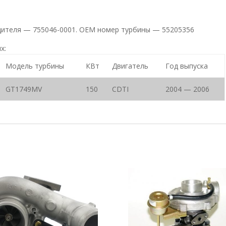
одителя — 755046-0001. ОЕМ номер турбины — 55205356
х:
Модель турбины
КВт
Двигатель
Год выпуска
GT1749MV
150
CDTI
2004 — 2006