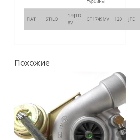
турбины
1.9JTD
FIAT
STILO
GT1749MV
120
JTD
8V
Похожие