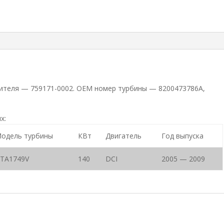
дителя — 759171-0002. ОЕМ номер турбины — 8200473786A,
х:
одель турбины
КВт
Двигатель
Год выпуска
TA1749V
140
DCI
2005 — 2009