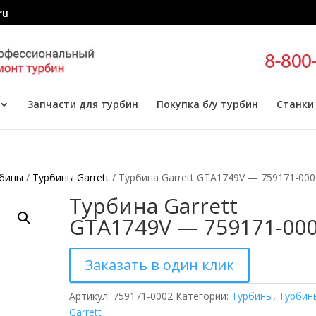
ru
Запчасти для турбин
Покупка б/у турбин
Станки
бины
/
Турбины Garrett
/ Турбина Garrett GTA1749V — 759171-000
Турбина Garrett
GTA1749V — 759171-00
Заказать в один клик
Артикул:
759171-0002
Категории:
Турбины
,
Турбин
Garrett