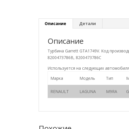
Описание
Детали
Описание
Турбина Garrett GTA1749V. Код произво
8200473786B, 8200473786C
Используется на следующих автомобиля
Марка
Модель
Тип
М
RENAULT
LAGUNA
M9RA
G
Похожие