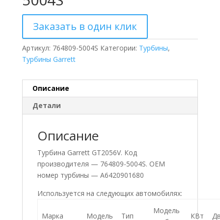
Заказать в один клик
Артикул:
764809-5004S
Категории:
Турбины
,
Турбины Garrett
Описание
Детали
Описание
Турбина Garrett GT2056V. Код
производителя — 764809-5004S. ОЕМ
номер турбины — A6420901680
Используется на следующих автомобилях:
Модель
Марка
Модель
Тип
КВт
Дв