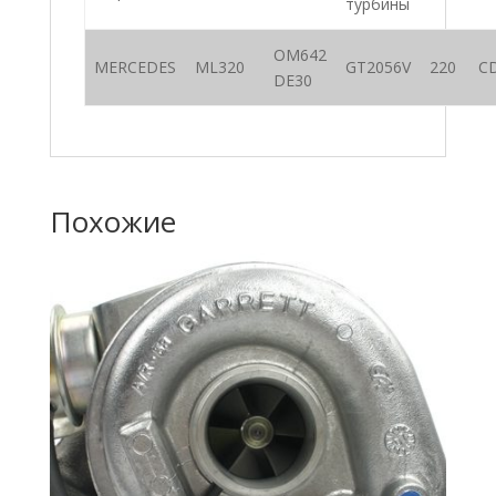
турбины
OM642
MERCEDES
ML320
GT2056V
220
CD
DE30
Похожие