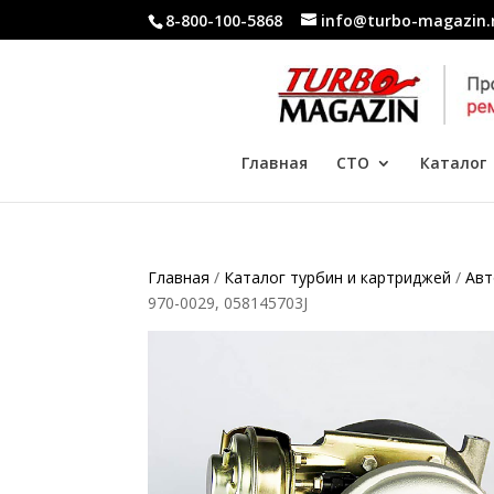
8-800-100-5868
info@turbo-magazin.
Главная
СТО
Каталог
Главная
/
Каталог турбин и картриджей
/
Ав
970-0029, 058145703J