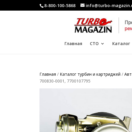
8-800-100-5868
info@turbo-magazin.
Главная
СТО
Каталог
Главная
/
Каталог турбин и картриджей
/
Ав
700830-0001, 7700107795