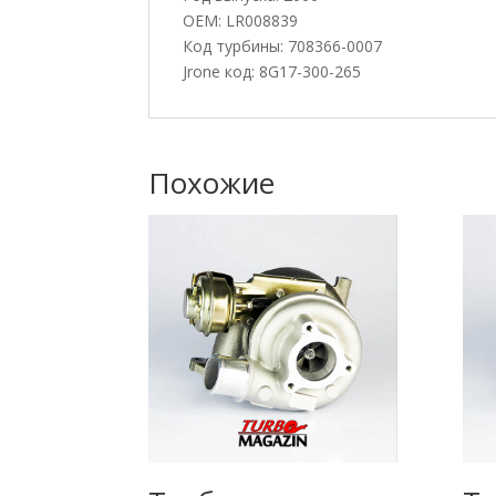
OEM: LR008839
Код турбины: 708366-0007
Jrone код: 8G17-300-265
Похожие