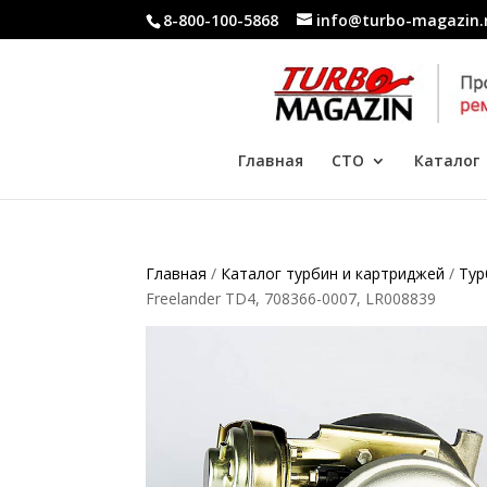
8-800-100-5868
info@turbo-magazin.
Главная
СТО
Каталог
Главная
/
Каталог турбин и картриджей
/
Тур
Freelander TD4, 708366-0007, LR008839