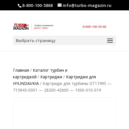
8-800-100-5868
info@turbo-magazin.ru
Выбрать страницу
Главная
/
Каталог турбин и
картриджей
/
Картриджи
/
Картриджи для
HYUNDAI/KIA
/ Картридж для турбины GT1749S —
715843-0001 — 28200-42600 — 1000-010-019