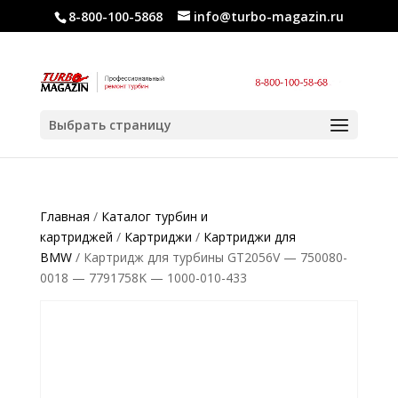
8-800-100-5868
info@turbo-magazin.ru
Выбрать страницу
Главная
/
Каталог турбин и
картриджей
/
Картриджи
/
Картриджи для
BMW
/ Картридж для турбины GT2056V — 750080-
0018 — 7791758K — 1000-010-433