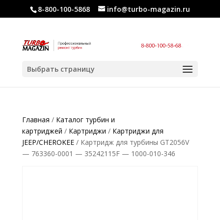
8-800-100-5868
info@turbo-magazin.ru
Выбрать страницу
Главная
/
Каталог турбин и
картриджей
/
Картриджи
/
Картриджи для
JEEP/CHEROKEE
/ Картридж для турбины GT2056V
— 763360-0001 — 35242115F — 1000-010-346