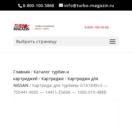
8-800-100-5868
info@turbo-magazin.ru
Выбрать страницу
Главная
/
Каталог турбин и
картриджей
/
Картриджи
/
Картриджи для
NISSAN
/ Картридж для турбины GTA1849LV —
750441-0005 — 14411-ES60A — 1000-010-488B