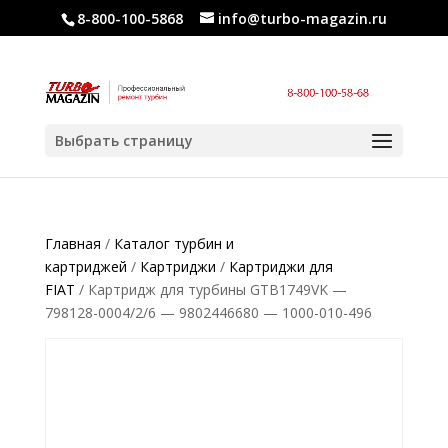
8-800-100-5868
info@turbo-magazin.ru
Выбрать страницу
Главная
/
Каталог турбин и
картриджей
/
Картриджи
/
Картриджи для
FIAT
/ Картридж для турбины GTB1749VK —
798128-0004/2/6 — 9802446680 — 1000-010-496