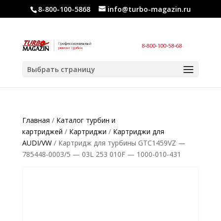
8-800-100-5868
info@turbo-magazin.ru
Выбрать страницу
Главная
/
Каталог турбин и
картриджей
/
Картриджи
/
Картриджи для
AUDI/VW
/ Картридж для турбины GTC1459VZ —
785448-0003/5 — 03L 253 010F — 1000-010-431