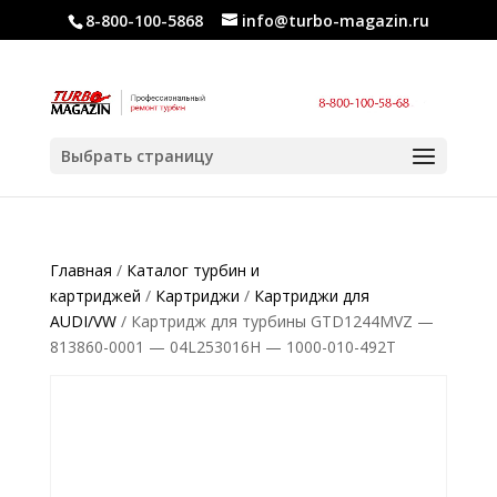
8-800-100-5868
info@turbo-magazin.ru
Выбрать страницу
Главная
/
Каталог турбин и
картриджей
/
Картриджи
/
Картриджи для
AUDI/VW
/ Картридж для турбины GTD1244MVZ —
813860-0001 — 04L253016H — 1000-010-492T