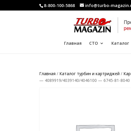
8-800-100-5868
info@turbo-magazin.
Главная
СТО
Каталог
Главная
/
Каталог турбин и картриджей
/
Кар
— 4089919/4039140/4046100 — 6745-81-8040