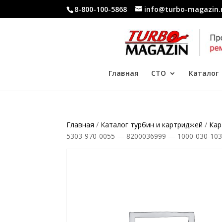
8-800-100-5868
info@turbo-magazin.
Главная
СТО
Каталог
Главная
/
Каталог турбин и картриджей
/
Кар
5303-970-0055 — 8200036999 — 1000-030-10