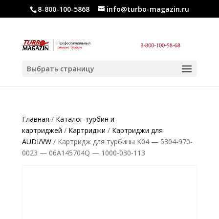
8-800-100-5868
info@turbo-magazin.ru
Выбрать страницу
Главная
/
Каталог турбин и
картриджей
/
Картриджи
/
Картриджи для
AUDI/VW
/ Картридж для турбины K04 — 5304-970-
0023 — 06A145704Q — 1000-030-113