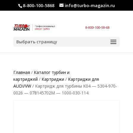
8-800-100-5868
info@turbo-magazin.ru
Выбрать страницу
Главная
/
Каталог турбин и
картриджей
/
Картриджи
/
Картриджи для
AUDI/VW
/ Картридж для турбины K04 — 5304-970-
0026 — 078145702M — 1000-030-114