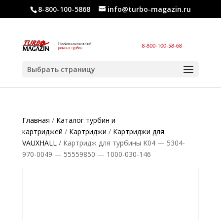
8-800-100-5868
info@turbo-magazin.ru
Выбрать страницу
Главная
/
Каталог турбин и
картриджей
/
Картриджи
/
Картриджи для
VAUXHALL
/ Картридж для турбины K04 — 5304-
970-0049 — 55559850 — 1000-030-146