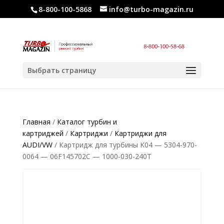
8-800-100-5868
info@turbo-magazin.ru
Выбрать страницу
Главная
/
Каталог турбин и
картриджей
/
Картриджи
/
Картриджи для
AUDI/VW
/ Картридж для турбины K04 — 5304-970-
0064 — 06F145702C — 1000-030-240T