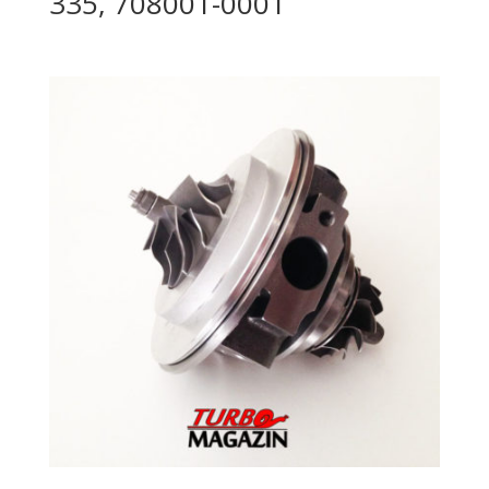
335, 708001-0001