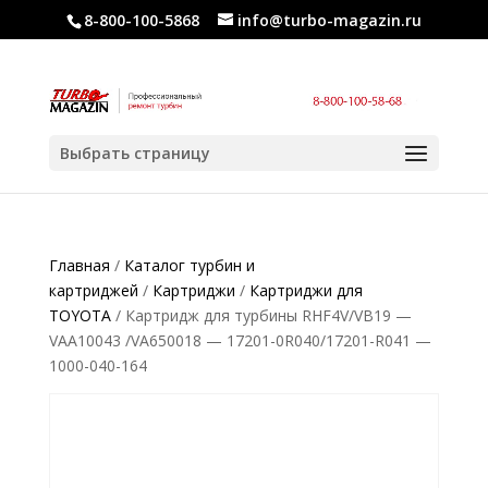
8-800-100-5868
info@turbo-magazin.ru
Выбрать страницу
Главная
/
Каталог турбин и
картриджей
/
Картриджи
/
Картриджи для
TOYOTA
/ Картридж для турбины RHF4V/VB19 —
VAA10043 /VA650018 — 17201-0R040/17201-R041 —
1000-040-164