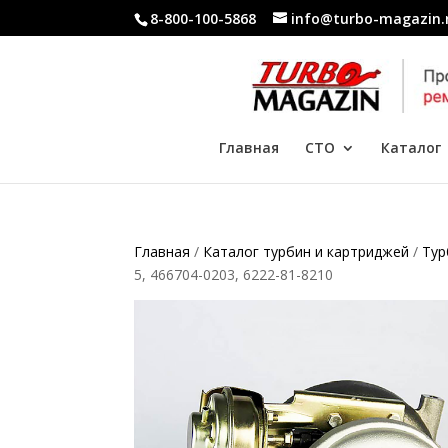
8-800-100-5868
info@turbo-magazin.
Главная
СТО
Каталог
Главная
/
Каталог турбин и картриджей
/
Тур
5, 466704-0203, 6222-81-8210