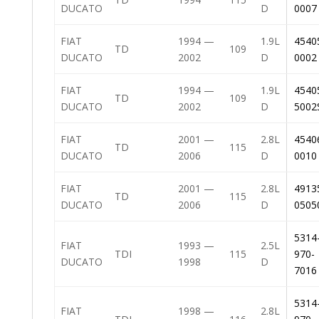
DUCATO
D
0007
FIAT
1994 —
1.9L
4540
TD
109
DUCATO
2002
D
0002
FIAT
1994 —
1.9L
4540
TD
109
DUCATO
2002
D
5002
FIAT
2001 —
2.8L
4540
TD
115
DUCATO
2006
D
0010
FIAT
2001 —
2.8L
4913
TD
115
DUCATO
2006
D
0505
5314
FIAT
1993 —
2.5L
TDI
115
970-
DUCATO
1998
D
7016
5314
FIAT
1998 —
2.8L