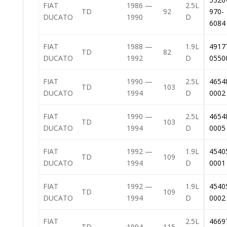
FIAT
1986 —
2.5L
TD
92
970-
DUCATO
1990
D
6084
FIAT
1988 —
1.9L
4917
TD
82
DUCATO
1992
D
0550
FIAT
1990 —
2.5L
4654
TD
103
DUCATO
1994
D
0002
FIAT
1990 —
2.5L
4654
TD
103
DUCATO
1994
D
0005
FIAT
1992 —
1.9L
4540
TD
109
DUCATO
1994
D
0001
FIAT
1992 —
1.9L
4540
TD
109
DUCATO
1994
D
0002
FIAT
2.5L
4669
TD
1994
115