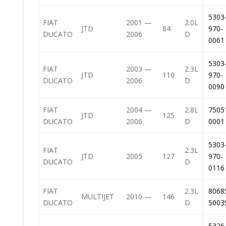
5303
FIAT
2001 —
2.0L
JTD
84
970-
DUCATO
2006
D
0061
5303
FIAT
2003 —
2.3L
JTD
110
970-
DUCATO
2006
D
0090
FIAT
2004 —
2.8L
7505
JTD
125
DUCATO
2006
D
0001
5303
FIAT
2.3L
JTD
2005
127
970-
DUCATO
D
0116
FIAT
2.3L
8068
MULTIJET
2010 —
146
DUCATO
D
5003
5326