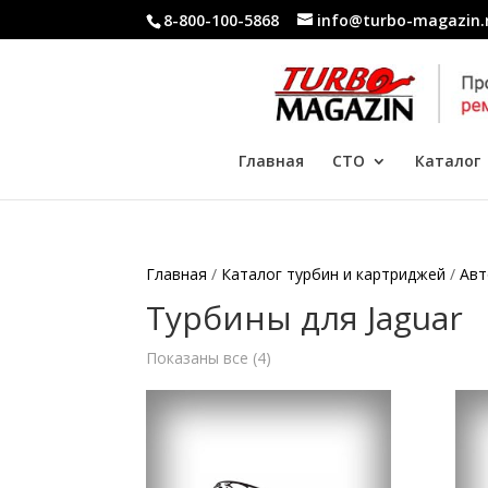
8-800-100-5868
info@turbo-magazin.
Главная
СТО
Каталог
Главная
/
Каталог турбин и картриджей
/
Ав
Турбины для Jaguar
Показаны все (4)