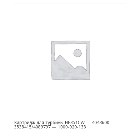
Картридж для турбины HE351CW — 4043600 —
3538415/4089797 — 1000-020-133