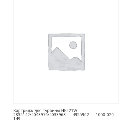
Картридж для турбины HE221W —
2835142/4043976/4033968 — 4955962 — 1000-020-
149