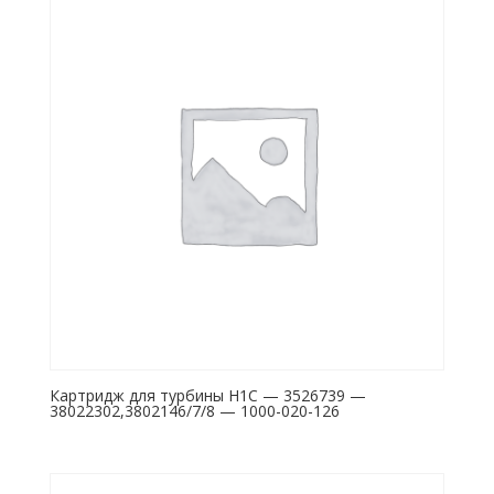
Картридж для турбины H1C — 3526739 —
38022302,3802146/7/8 — 1000-020-126