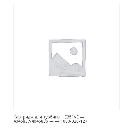
Картридж для турбины HE351VE —
4046837/4046836 — — 1000-020-127