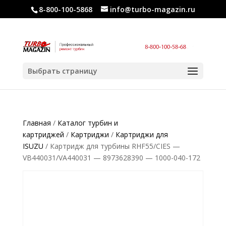
8-800-100-5868
info@turbo-magazin.ru
Выбрать страницу
Главная
/
Каталог турбин и
картриджей
/
Картриджи
/
Картриджи для
ISUZU
/ Картридж для турбины RHF55/CIES —
VB440031/VA440031 — 8973628390 — 1000-040-172